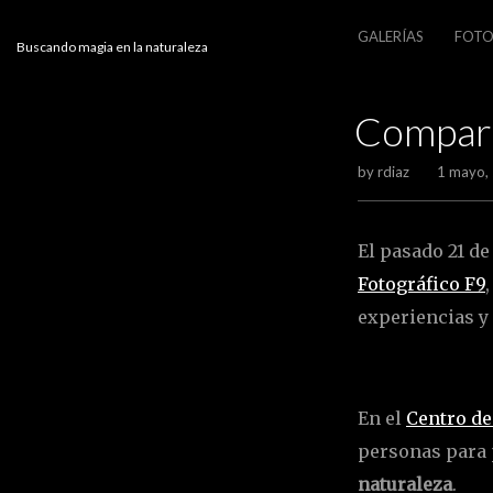
EM
GALERÍAS
FOTO
Buscando magia en la naturaleza
(
COLO
Compart
by
rdiaz
1 mayo,
El pasado 21 de
Fotográfico F9
experiencias y
En el
Centro de
personas para p
naturaleza
.