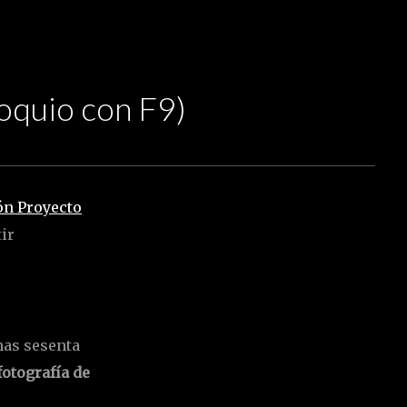
oquio con F9)
ón Proyecto
ir
nas sesenta
fotografía de