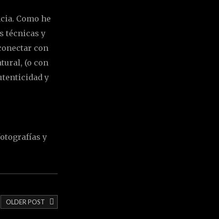
ncia. Como he
s técnicas y
conectar con
tural, (o con
utenticidad y
otografías y
OLDER POST