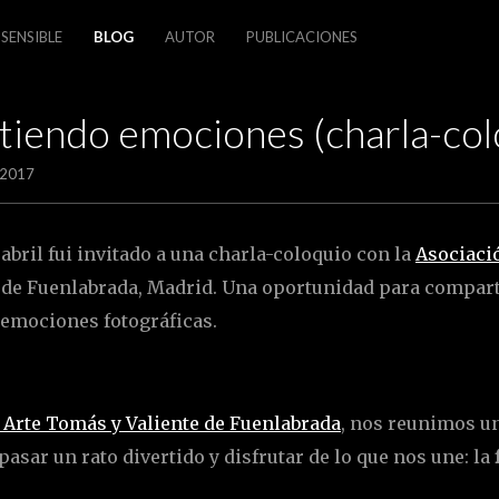
OCIONES
SENSIBLE
BLOG
AUTOR
PUBLICACIONES
CHARLA-
QUIO CON
iendo emociones (charla-col
F9)
 2017
 abril fui invitado a una charla-coloquio con la
Asociaci
, de Fuenlabrada, Madrid. Una oportunidad para compart
 emociones fotográficas.
 Arte Tomás y Valiente de Fuenlabrada
, nos reunimos u
asar un rato divertido y disfrutar de lo que nos une: la